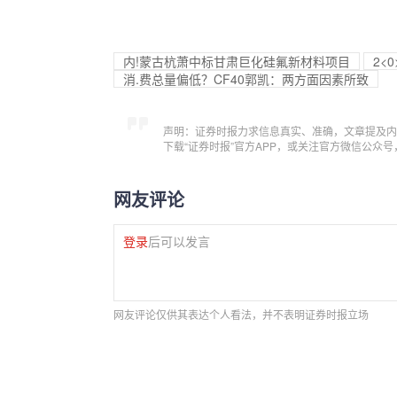
内!蒙古杭萧中标甘肃巨化硅氟新材料项目
2<
消.费总量偏低？CF40郭凯：两方面因素所致
声明：证券时报力求信息真实、准确，文章提及内
下载“证券时报”官方APP，或关注官方微信公众
网友评论
登录
后可以发言
网友评论仅供其表达个人看法，并不表明证券时报立场