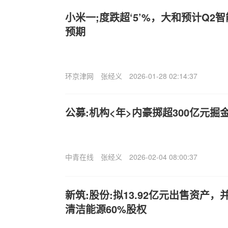
小米一;度跌超‘5’%，大和预计Q2
预期
环京津网
张经义
2026-01-28 02:14:37
公募:机构<年>内豪掷超300亿元掘
中青在线
张经义
2026-02-04 08:00:37
新筑:股份:拟13.92亿元出售资产，并
清洁能源60%股权