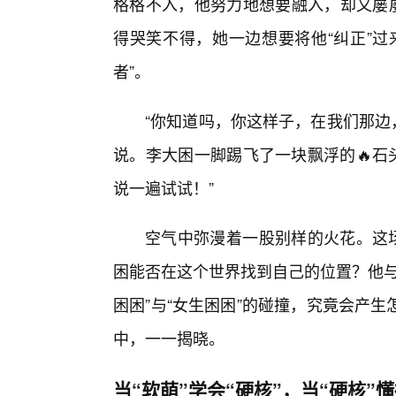
格格不入，他努力地想要融入，却又屡屡
得哭笑不得，她一边想要将他“纠正”过
者”。
“你知道吗，你这样子，在我们那边
说。李大困一脚踢飞了一块飘浮的🔥石头，
说一遍试试！”
空气中弥漫着一股别样的火花。这场
困能否在这个世界找到自己的位置？他与
困困”与“女生困困”的碰撞，究竟会产
中，一一揭晓。
当“软萌”学会“硬核”，当“硬核”懂