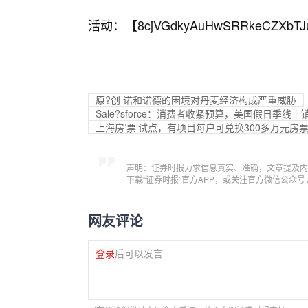
活动：【
8cjVGdkyAuHwSRRkeCZXbTJ
原?创 诺和诺德的困境对丹麦经济构成严重威胁
Sale?sforce：消费者收紧预算，美国假日季线
上海房‘票’试点，有项目每户可兑换300多万元房
声明：证券时报力求信息真实、准确，文章提及内
下载“证券时报”官方APP，或关注官方微信公众
网友评论
登录
后可以发言