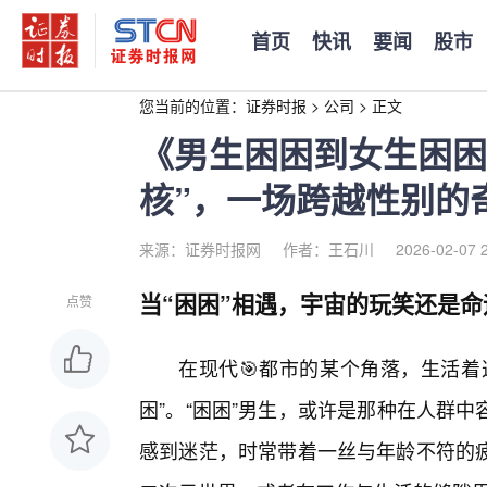
首页
快讯
要闻
股市
您当前的位置：
证券时报
>
公司
>
正文
《男生困困到女生困困
核”，一场跨越性别的
来源：证券时报网
作者：王石川
2026-02-07 
当“困困”相遇，宇宙的玩笑还是
点赞
在现代🎯都市的某个角落，生活着
困”。“困困”男生，或许是那种在人群
感到迷茫，时常带着一丝与年龄不符的